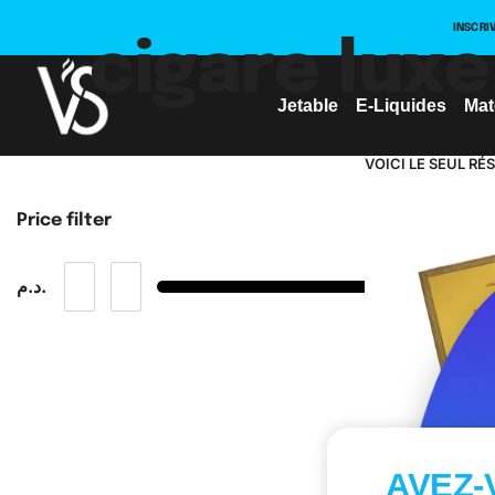
INSCRI
cigare lux
Jetable
E-Liquides
Mat
VOICI LE SEUL RÉ
Price filter
د.م.
AVEZ-