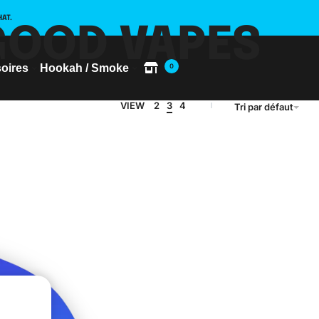
HAT.
 GOOD VAPES
oires
Hookah / Smoke
0
VIEW
2
3
4
Tri par défaut