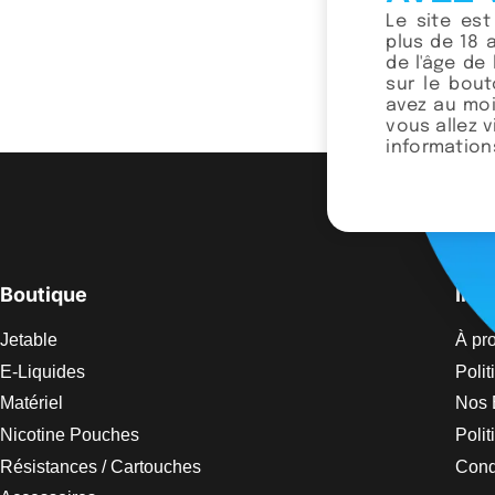
SOLD OUT
Le site es
plus de 18 
Montecrist
de l'âge de 
sur le bou
avez au moi
vous allez 
informations
Boutique
Info
Jetable
À pr
E-Liquides
Polit
Matériel
Nos 
Nicotine Pouches
Poli
Résistances / Cartouches
Condi