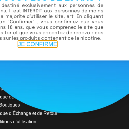
t destiné exclusivement aux personnes de
ans. Il est INTERDIT aux personnes de moins
o No.2 Habana Cuban
la majorité d'utiliser le site, art. En cliquant
ton "Confirmer" , vous confirmez que vous
270.00
د.م.
ns 18 ans, que vous comprenez le site que
Lire la suite
visiter et que vous acceptez de recevoir des
 sur les produits contenant de la nicotine.
JE CONFIRME
opos de nous
ique de Livraison
Boutiques
tique d’Échange et de Retour
tions d’utilisation