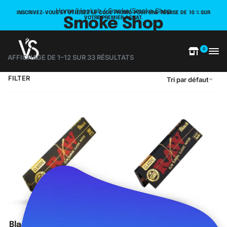
Home
/
Hookah / Smoke
/
Smoke Shop
INSCRIVEZ-VOUS ET UTILISEZ LE CODE PROMO POUR UNE REMISE DE 10 % SUR
VOTRE PREMIER ACHAT.
Smoke Shop
0
AFFICHAGE DE 1–12 SUR 33 RÉSULTATS
FILTER
Tri par défaut
Black Kingsize Slim Rolling
Black Standard 1&1/4