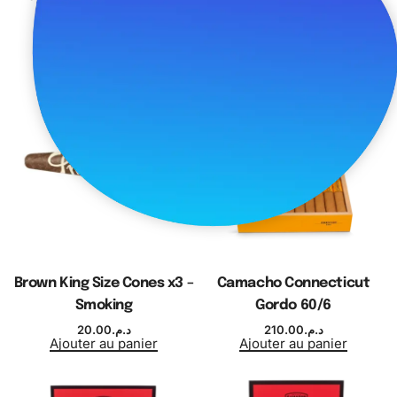
Papers – Raw
Rolling Papers – Raw
17.00
د.م.
12.00
د.م.
Ajouter au panier
Ajouter au panier
Brown King Size Cones x3 –
Camacho Connecticut
Smoking
Gordo 60/6
20.00
د.م.
210.00
د.م.
Ajouter au panier
Ajouter au panier