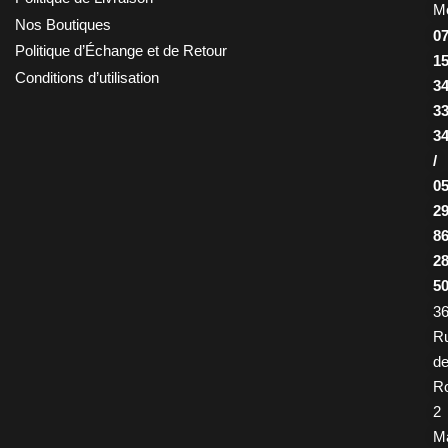
M
Nos Boutiques
0
Politique d’Échange et de Retour
1
Conditions d’utilisation
3
3
3
/
0
2
8
2
5
36
R
d
R
2
M