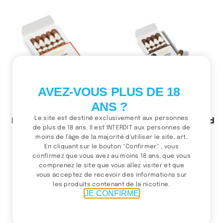
AVEZ-VOUS PLUS DE 18
ANS ?
Le site est destiné exclusivement aux personnes
Davidoff Grand Cru No. 5
Davidoff Millennium Blend
de plus de 18 ans. Il est INTERDIT aux personnes de
Robusto
210.00
د.م.
moins de l'âge de la majorité d'utiliser le site, art.
Ajouter au panier
370.00
د.م.
En cliquant sur le bouton "Confirmer" , vous
Ajouter au panier
confirmez que vous avez au moins 18 ans, que vous
comprenez le site que vous allez visiter et que
vous acceptez de recevoir des informations sur
les produits contenant de la nicotine.
JE CONFIRME
(1 / 3)