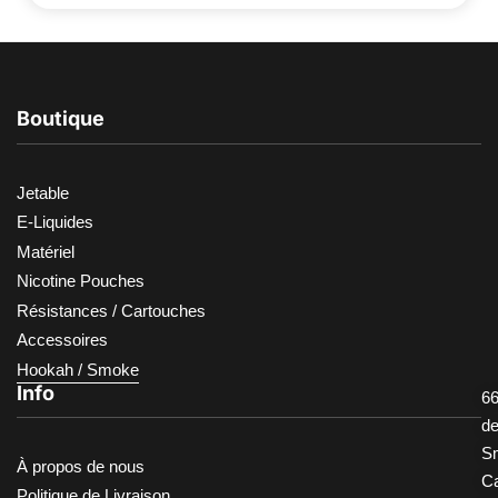
Boutique
Jetable
E-Liquides
Matériel
Nicotine Pouches
Résistances / Cartouches
Accessoires
Hookah / Smoke
Info
66
d
S
À propos de nous
Ca
Politique de Livraison