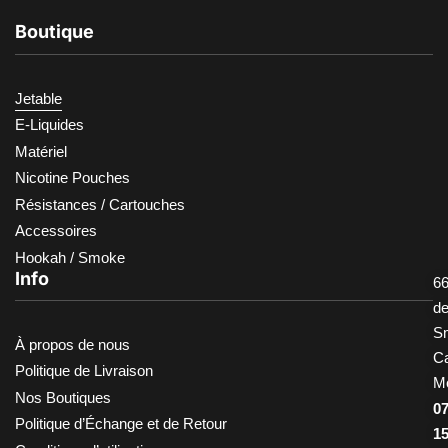
Boutique
Jetable
E-Liquides
Matériel
Nicotine Pouches
Résistances / Cartouches
Accessoires
Hookah / Smoke
Info
66
d
S
À propos de nous
Ca
Politique de Livraison
M
Nos Boutiques
0
Politique d’Échange et de Retour
1