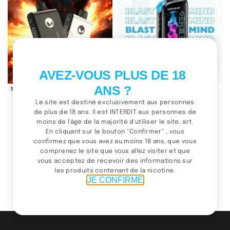
AVEZ-VOUS PLUS DE 18
ANS ?
SOLD OUT
SOLD OUT
Waka Blade 30000 – 3%
Waka Blast 45000
Le site est destiné exclusivement aux personnes
de plus de 18 ans. Il est INTERDIT aux personnes de
300.00
د.م.
300.00
د.م.
Choix des options
Choix des options
moins de l'âge de la majorité d'utiliser le site, art.
En cliquant sur le bouton "Confirmer" , vous
confirmez que vous avez au moins 18 ans, que vous
comprenez le site que vous allez visiter et que
vous acceptez de recevoir des informations sur
(1 / 2)
les produits contenant de la nicotine.
JE CONFIRME