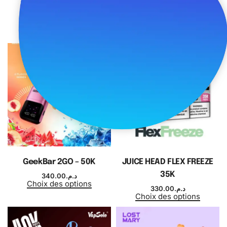
Hose X 60K
250.00
د.م.
Choix des options
320.00
د.م.
Choix des options
GeekBar 2GO – 50K
JUICE HEAD FLEX FREEZE
35K
340.00
د.م.
Choix des options
330.00
د.م.
Choix des options