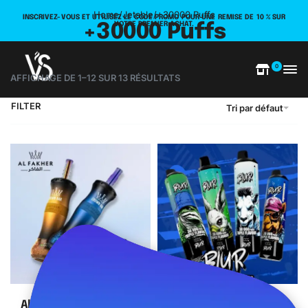
Home
/
Jetable
/
+30000 Puffs
INSCRIVEZ-VOUS ET UTILISEZ LE CODE PROMO POUR UNE REMISE DE 10 % SUR
VOTRE PREMIER ACHAT.
+30000 Puffs
0
AFFICHAGE DE 1–12 SUR 13 RÉSULTATS
FILTER
Tri par défaut
SOLD OUT
Al Fakher Crown Bar – E
Blur 30K 3X Flavors