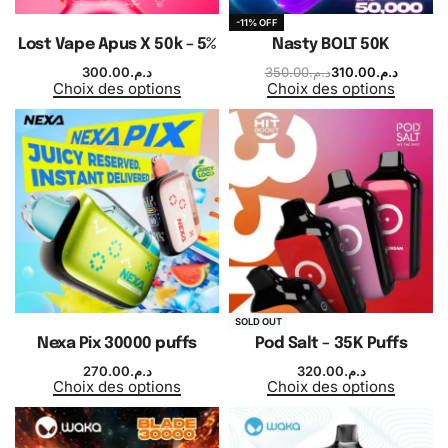
-11% OFF
Lost Vape Apus X 50k – 5%
Nasty BOLT 50K
300.00
د.م.
350.00
د.م.
310.00
د.م.
Choix des options
Choix des options
SOLD OUT
Nexa Pix 30000 puffs
Pod Salt – 35K Puffs
270.00
د.م.
320.00
د.م.
Choix des options
Choix des options