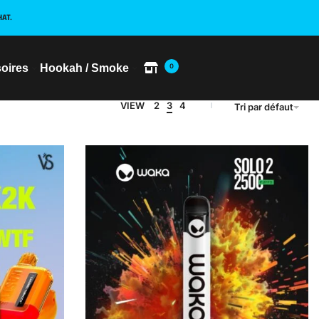
HAT.
oires
Hookah / Smoke
0
VIEW
2
3
4
Tri par défaut