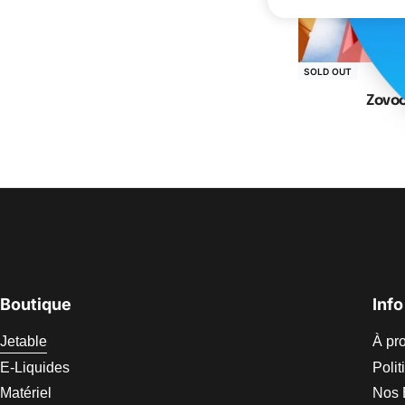
SOLD OUT
Zovo
Cho
Boutique
Info
Jetable
À pr
E-Liquides
Polit
Matériel
Nos 