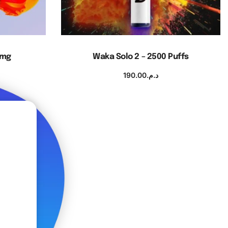
0mg
Waka Solo 2 – 2500 Puffs
190.00
د.م.
s
Choix des options