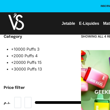
INSCRI
Jetable
E-Liquides
Mat
SHOWING ALL 4 R
Category
+10000 Puffs
3
+2000 Puffs
4
+20000 Puffs
15
+30000 Puffs
13
Price filter
د.م.