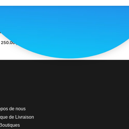
o Dragbar B6500
250.00
د.م.
ix des options
opos de nous
ique de Livraison
Boutiques