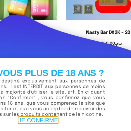
ekBar DF8000
Nasty Bar DX2K – 2
240.00
د.م.
150.00
د.م.
ix des options
Choix des option
VOUS PLUS DE 18 ANS ?
t destiné exclusivement aux personnes de
ans. Il est INTERDIT aux personnes de moins
la majorité d'utiliser le site, art. En cliquant
ton "Confirmer" , vous confirmez que vous
ns 18 ans, que vous comprenez le site que
visiter et que vous acceptez de recevoir des
 sur les produits contenant de la nicotine.
JE CONFIRME