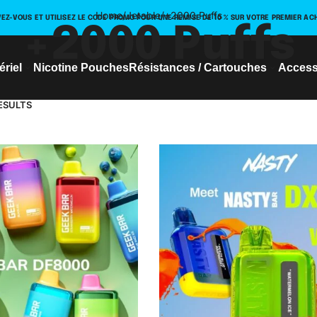
Home
/
Jetable
/
+2000 Puffs
VEZ-VOUS ET UTILISEZ LE CODE PROMO POUR UNE REMISE DE 10 % SUR VOTRE PREMIER AC
+2000 Puffs
ériel
Nicotine Pouches
Résistances / Cartouches
Access
ESULTS