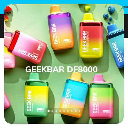
INSCRIVEZ-VOUS ET UTILISEZ LE CODE PROMO POUR UNE REMISE DE 10 % SU
1
/
9