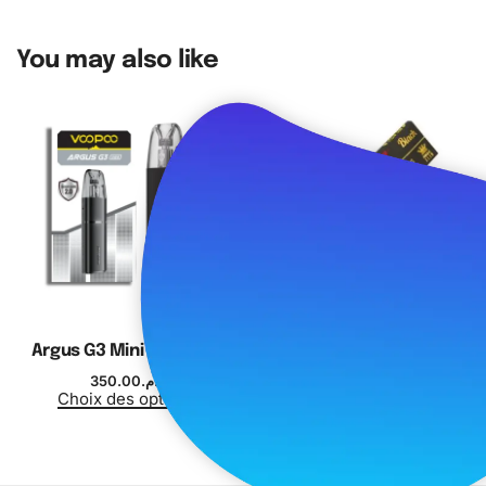
niveaux
, indiquant le niveau de batterie et de liquide pour
un contrôle facile pendant vos déplacements. Le
You may also like
mouthpiece en silicone de qualité alimentaire
apporte
une sensation agréable à chaque bouffée.
Argus G3 Mini – Voopoo
Black Kingsize Slim Rolling
Papers – Raw
350.00
د.م.
Choix des options
17.00
د.م.
Ajouter au panier