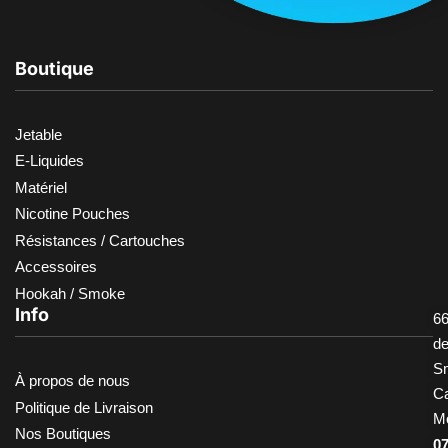
Boutique
Jetable
E-Liquides
Matériel
Nicotine Pouches
Résistances / Cartouches
Accessoires
Hookah / Smoke
Info
66
d
S
À propos de nous
Ca
Politique de Livraison
M
Nos Boutiques
0