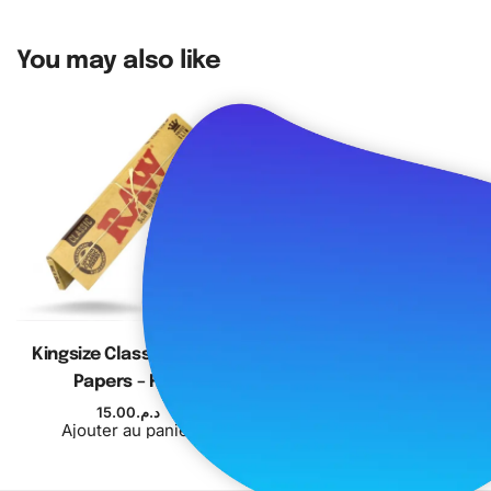
préférences.
You may also like
Dosage de nicotine:
5%
Capacité de batterie :
800 mAh (rechargeable)
Contenance en ml :
24 ml pré-rempli
Rechargeable :
Oui
Type de charge :
USB Type-C
Nombre de taffes :
Jusqu’à 50 000 puffs (Mode
Normal) / 35 000 puffs (Mode Boost)
Pays d’origine :
Conception internationale
Marque :
WAKA
Fonctionnalités supplémentaires :
Système anti-fuite
avancé, verrou de sécurité enfant, activation par
Kingsize Classic Rolling
Organic Kingsize Rolling
inhalation, design compact et ergonomique
Papers – Raw
Papers – Raw
15.00
د.م.
15.00
د.م.
Ajouter au panier
Ajouter au panier