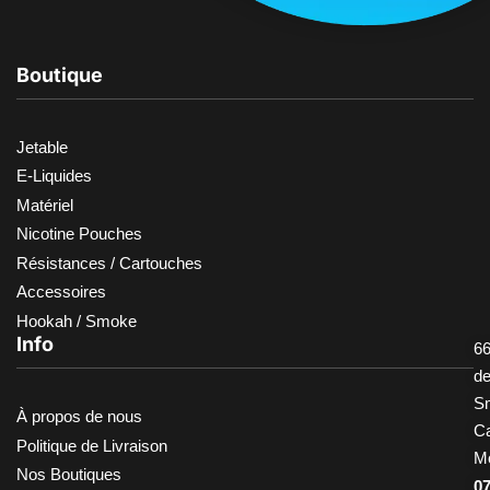
Boutique
Jetable
E-Liquides
Matériel
Nicotine Pouches
Résistances / Cartouches
Accessoires
Hookah / Smoke
Info
66
d
S
À propos de nous
Ca
Politique de Livraison
M
Nos Boutiques
0