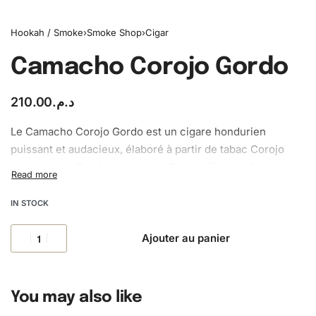
Hookah / Smoke
›
Smoke Shop
›
Cigar
Camacho Corojo Gordo
210.00
د.م.
Le Camacho Corojo Gordo est un cigare hondurien
puissant et audacieux, élaboré à partir de tabac Corojo
authentique. Son large module Gordo offre une fumée
dense et une combustion lente, révélant des notes
intenses de poivre noir, cuir et épices. Un choix idéal pour
IN STOCK
amateurs de cigares forts recherchant caractère et
profondeur.
Ajouter au panier
You may also like