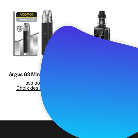
-12% OFF
Argus G3 Mini – Voopoo
Z200 (Zeus 200) Kit 200W
– Geekvape
350.00
د.م.
Choix des options
1,700.00
د.م.
1,500.00
د.م.
Choix des options