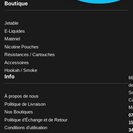
Boutique
Jetable
E-Liquides
Matériel
Nicotine Pouches
Résistances / Cartouches
Accessoires
Hookah / Smoke
Info
66
d
S
À propos de nous
Ca
Politique de Livraison
M
Nos Boutiques
0
Politique d’Échange et de Retour
1
Conditions d’utilisation
3