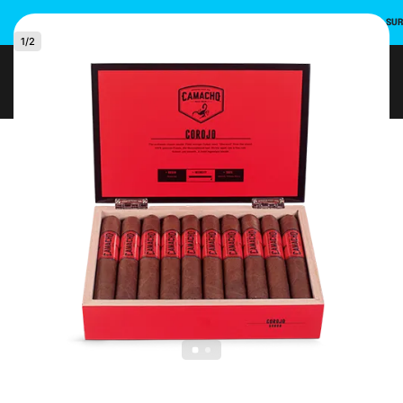
INSCRIVEZ-VOUS ET UTILISEZ LE CODE PROMO POUR UNE REMISE DE 10 % SU
1
/
2