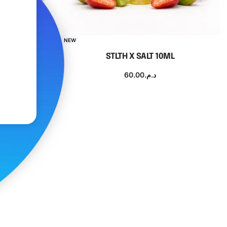
NEW
Mg
STLTH X SALT 10ML
60.00
د.م.
Choix des options