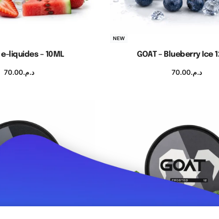
NEW
 e-liquides – 10ML
GOAT – Blueberry Ice 
70.00
د.م.
70.00
د.م.
ix des options
Ajouter au panier