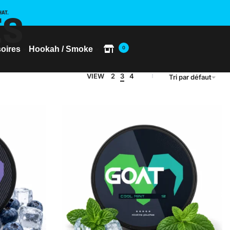
HAT.
ES
oires
Hookah / Smoke
0
VIEW
2
3
4
Tri par défaut