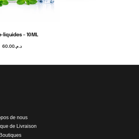
e-liquides – 10ML
60.00
د.م.
ix des options
opos de nous
ique de Livraison
Boutiques