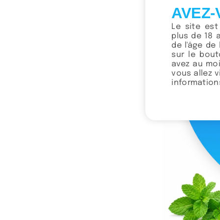
AVEZ-
Le site es
plus de 18 
NEW
de l'âge de 
sur le bou
GOAT –
avez au moi
vous allez 
Ajo
informations