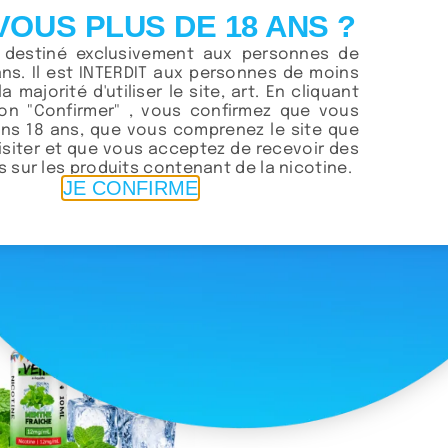
VOUS PLUS DE 18 ANS ?
t destiné exclusivement aux personnes de
ans. Il est INTERDIT aux personnes de moins
NEW
la majorité d'utiliser le site, art. En cliquant
ton "Confirmer" , vous confirmez que vous
 Crystal Ice 12 Mg
GOAT – Frosted 12 
ns 18 ans, que vous comprenez le site que
70.00
د.م.
70.00
د.م.
visiter et que vous acceptez de recevoir des
uter au panier
Ajouter au panier
 sur les produits contenant de la nicotine.
JE CONFIRME