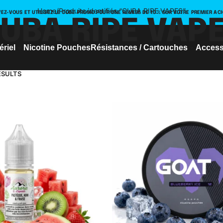
Home
/
Produits identifiés “CUBA RIPE VAPES”
VEZ-VOUS ET UTILISEZ LE CODE PROMO POUR UNE REMISE DE 10 % SUR VOTRE PREMIER AC
UBA RIPE VAP
ériel
Nicotine Pouches
Résistances / Cartouches
Access
ESULTS