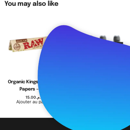
You may also like
SOLD OUT
Organic Kingsize Rolling
Oxbar Svopp 25K Pod
Papers – Raw
200.00
د.م.
Choix des options
15.00
د.م.
Ajouter au panier