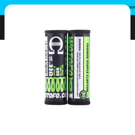
INSCRIVEZ-VOUS ET UTILISEZ LE CODE PROMO POUR UNE REMISE DE 10 % SU