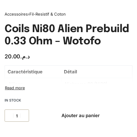
Accessoires
›
Fil-Resistif & Coton
Coils Ni80 Alien Prebuild
0.33 Ohm – Wotofo
20.00
د.م.
Caractéristique
Détail
Alliage
Nichrome 80 (Ni80)
Type de coil
Alien Wire préfabriqué
IN STOCK
Résistance
0,33 Ω
Ajouter au panier
Diamètre interne
≈ 3 mm
Quantité par pack
Environ 10 coils