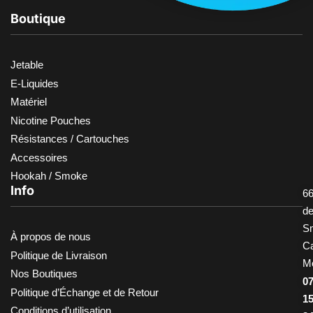
Boutique
Jetable
E-Liquides
Matériel
Nicotine Pouches
Résistances / Cartouches
Accessoires
Hookah / Smoke
Info
66
d
S
À propos de nous
Ca
Politique de Livraison
M
Nos Boutiques
0
Politique d’Échange et de Retour
1
Conditions d’utilisation