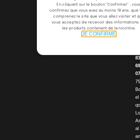
9
En cliquant sur le bouton "Confirmer" , vou
9
confirmez que vous avez au moins 18 ans, que
comprenez le site que vous allez visiter et 
9
vous acceptez de recevoir des informations
4
les produits contenant de la nicotine.
JE CONFIRME
/
0
2
8
6
0
75
B
el
q
Lo
A
al
an