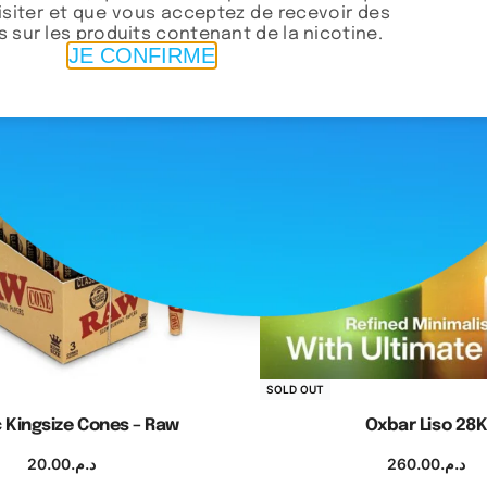
visiter et que vous acceptez de recevoir des
 sur les produits contenant de la nicotine.
JE CONFIRME
SOLD OUT
c Kingsize Cones – Raw
Oxbar Liso 28
20.00
د.م.
260.00
د.م.
jouter au panier
Choix des optio