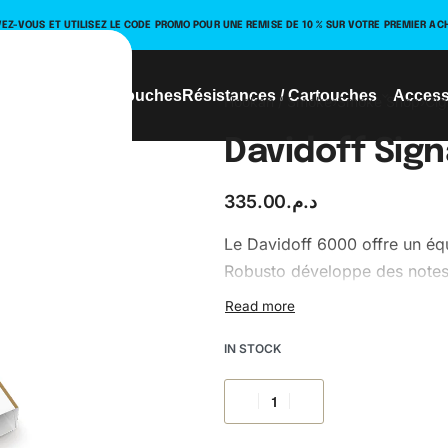
VEZ-VOUS ET UTILISEZ LE CODE PROMO POUR UNE REMISE DE 10 % SUR VOTRE PREMIER AC
ériel
Nicotine Pouches
Résistances / Cartouches
Access
Hookah / Smoke
›
Smoke Shop
›
Cig
Davidoff Sign
335.00
د.م.
Le Davidoff 6000 offre un équ
Robusto développe des notes 
combustion régulière et une c
IN STOCK