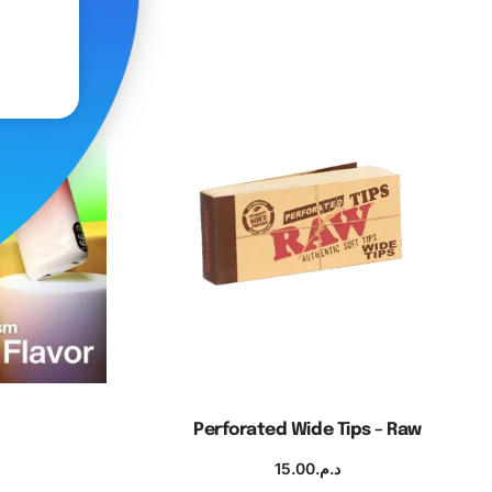
K
Perforated Wide Tips – Raw
15.00
د.م.
ns
Ajouter au panier