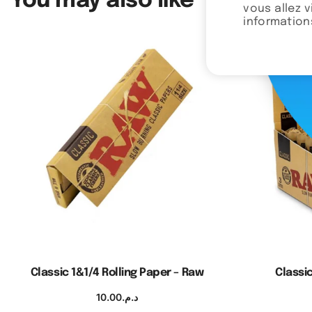
You may also like
vous allez 
informations
Classic 1&1/4 Rolling Paper – Raw
Classi
10.00
د.م.
Ajouter au panier
A