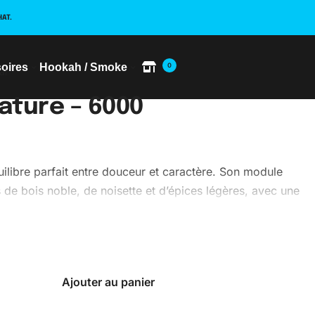
HAT.
oires
Hookah / Smoke
0
ar
ature – 6000
ilibre parfait entre douceur et caractère. Son module
de bois noble, de noisette et d’épices légères, avec une
onstruction irréprochable.
Ajouter au panier