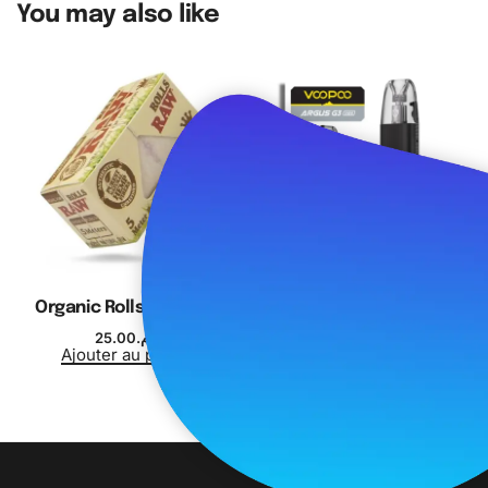
You may also like
Organic Rolls 5m- Raw
Argus G3 Mini – Voopoo
25.00
د.م.
350.00
د.م.
Ajouter au panier
Choix des options