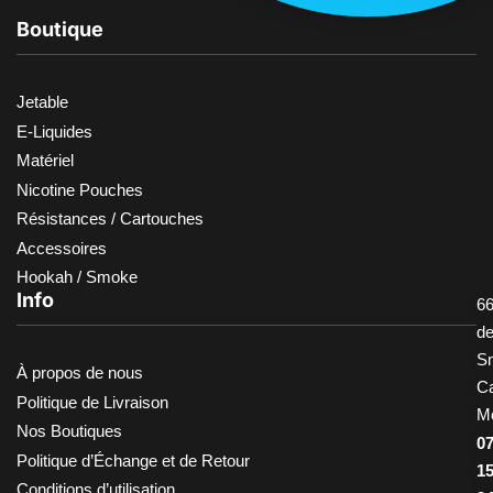
Boutique
Jetable
E-Liquides
Matériel
Nicotine Pouches
Résistances / Cartouches
Accessoires
Hookah / Smoke
Info
66
d
S
À propos de nous
Ca
Politique de Livraison
M
Nos Boutiques
0
Politique d’Échange et de Retour
1
Conditions d’utilisation