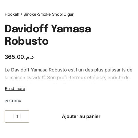
Hookah / Smoke
›
Smoke Shop
›
Cigar
Davidoff Yamasa
Robusto
365.00
د.م.
Le Davidoff Yamasa Robusto est l’un des plus puissants de
la maison Davidoff. Son profil terreux et épicé, enrichi de
notes de noix et de café, offre une expérience intense et
équilibrée.
IN STOCK
Ajouter au panier