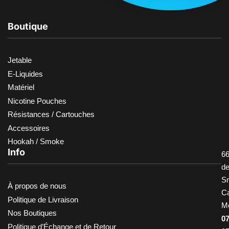
Boutique
Jetable
E-Liquides
Matériel
Nicotine Pouches
Résistances / Cartouches
Accessoires
Hookah / Smoke
Info
66
d
S
À propos de nous
Ca
Politique de Livraison
M
Nos Boutiques
0
Politique d’Échange et de Retour