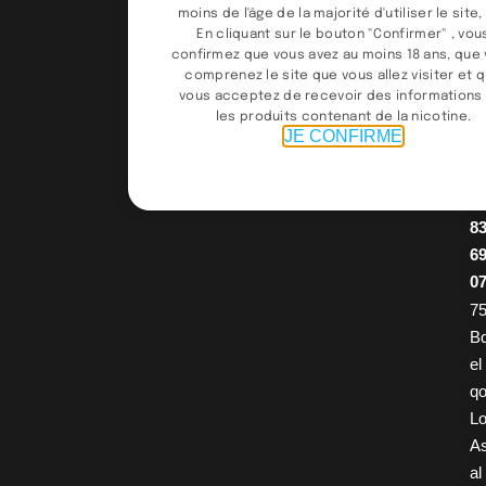
0
moins de l'âge de la majorité d'utiliser le site, 
9
En cliquant sur le bouton "Confirmer" , vou
confirmez que vous avez au moins 18 ans, que
9
comprenez le site que vous allez visiter et 
9
vous acceptez de recevoir des informations
4
les produits contenant de la nicotine.
JE CONFIRME
/
0
2
8
6
0
75
B
el
q
Lo
A
al