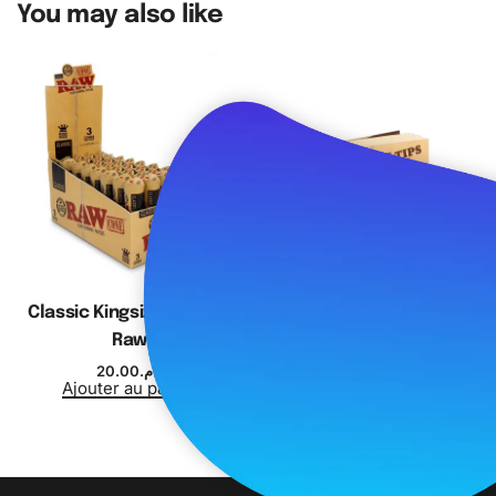
You may also like
Classic Kingsize Cones –
Perforated Wide Tips –
Raw
Raw
20.00
د.م.
15.00
د.م.
Ajouter au panier
Ajouter au panier