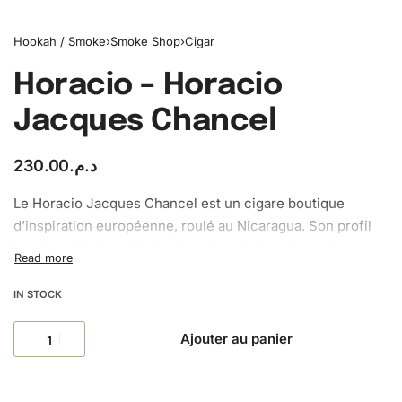
Hookah / Smoke
›
Smoke Shop
›
Cigar
Horacio – Horacio
Jacques Chancel
230.00
د.م.
Le Horacio Jacques Chancel est un cigare boutique
d’inspiration européenne, roulé au Nicaragua. Son profil
boisé et épicé révèle des touches de chocolat noir et une
belle complexité.
IN STOCK
Ajouter au panier