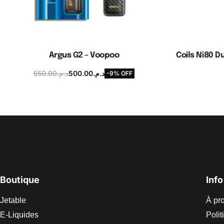
Argus G2 – Voopoo
Coils Ni80 D
550.00
د.م.
500.00
د.م.
-9% OFF
Choix des options
A
Boutique
Info
Jetable
À pr
E-Liquides
Polit