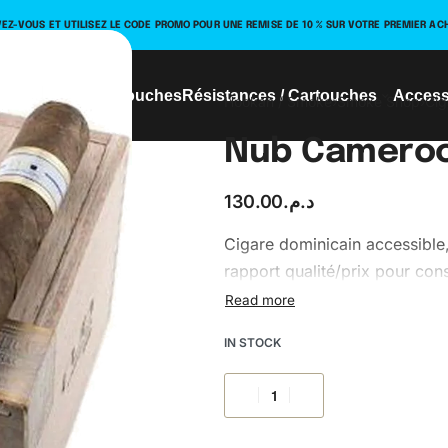
VEZ-VOUS ET UTILISEZ LE CODE PROMO POUR UNE REMISE DE 10 % SUR VOTRE PREMIER AC
ériel
Nicotine Pouches
Résistances / Cartouches
Access
Hookah / Smoke
›
Smoke Shop
›
Cig
Nub Cameroo
130.00
د.م.
Cigare dominicain accessible,
rapport qualité/prix pour co
IN STOCK