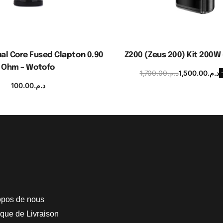
ual Core Fused Clapton 0.90
Z200 (Zeus 200) Kit 200W
Ohm – Wotofo
1,700.00
د.م.
1,500.00
د.م.
Choix des optio
100.00
د.م.
jouter au panier
opos de nous
ique de Livraison