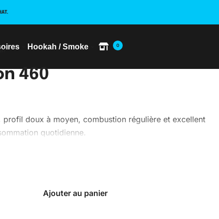
HAT.
oires
Hookah / Smoke
0
ar
n 460
 profil doux à moyen, combustion régulière et excellent
nsommation quotidienne.
Ajouter au panier