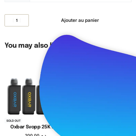
selon la gamme
Ratio PG/VG
: adapté pour pods et MTL
Ajouter au panier
You may also like
SOLD OUT
Oxbar Svopp 25K Pod
Nasty Bar DR20Ki
200.00
د.م.
270.00
د.م.