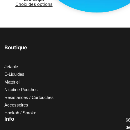
Choix des options
Choix des options
Boutique
Jetable
E-Liquides
Matériel
Nicotine Pouches
Résistances / Cartouches
Accessoires
Hookah / Smoke
Info
66
d