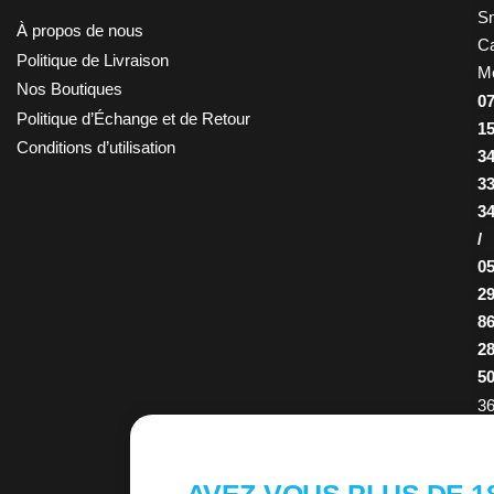
S
À propos de nous
Ca
Politique de Livraison
M
Nos Boutiques
0
Politique d’Échange et de Retour
1
Conditions d’utilisation
3
3
3
/
0
2
8
2
5
36
R
d
AVEZ-VOUS PLUS DE 1
R