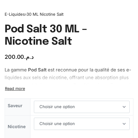
E-Liquides
›
30 ML Nicotine Salt
Pod Salt 30 ML –
Nicotine Salt
200.00
د.م.
La gamme
Pod Salt
est reconnue pour la qualité de ses e-
liquides aux sels de nicotine, offrant une absorption plus
rapide et un hit doux en gorge. Conditionnés en flacons de
30 ml, ces e-liquides sont parfaits pour les pods et petits
dispositifs.
Saveur
Format
: 30ml
Type
: Nicotine Salt
Nicotine
Origine
: UK
Taux de nicotine
: disponible en plusieurs dosages