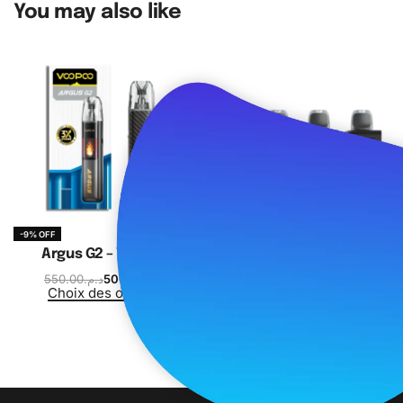
You may also like
-9% OFF
SOLD OUT
Argus G2 – Voopoo
Oxbar Svopp 25K Pod
550.00
د.م.
500.00
د.م.
200.00
د.م.
Choix des options
Choix des options