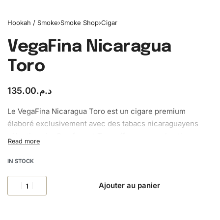
Hookah / Smoke
›
Smoke Shop
›
Cigar
VegaFina Nicaragua
Toro
135.00
د.م.
Le VegaFina Nicaragua Toro est un cigare premium
élaboré exclusivement avec des tabacs nicaraguayens
sélectionnés. Son format Toro offre une combustion
progressive et une intensité moyenne à forte, marquée
par des notes de poivre noir, cacao et café torréfié. Idéal
IN STOCK
pour amateurs recherchant puissance et caractère.
Ajouter au panier