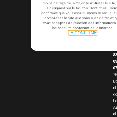
0
moins de l'âge de la majorité d'utiliser le site, 
9
En cliquant sur le bouton "Confirmer" , vou
confirmez que vous avez au moins 18 ans, que
9
comprenez le site que vous allez visiter et 
9
vous acceptez de recevoir des informations
4
les produits contenant de la nicotine.
JE CONFIRME
/
0
2
8
6
0
75
B
el
q
Lo
A
al