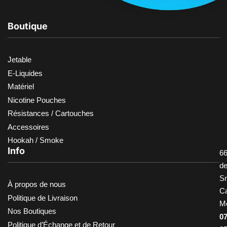
Boutique
Jetable
E-Liquides
Matériel
Nicotine Pouches
Résistances / Cartouches
Accessoires
Hookah / Smoke
Info
66
d
S
À propos de nous
Ca
Politique de Livraison
M
Nos Boutiques
0
Politique d’Échange et de Retour