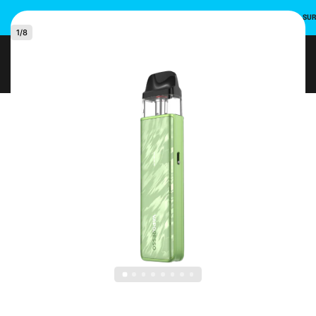
INSCRIVEZ-VOUS ET UTILISEZ LE CODE PROMO POUR UNE REMISE DE 10 % SU
1
/
8