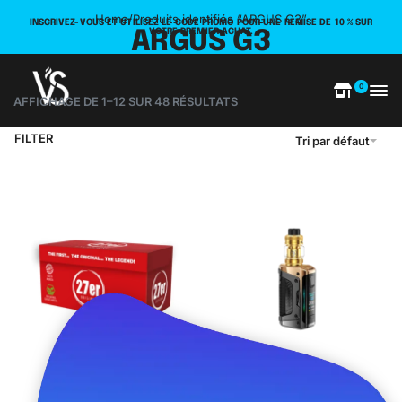
Home
/
Produits identifiés “ARGUS G3”
INSCRIVEZ-VOUS ET UTILISEZ LE CODE PROMO POUR UNE REMISE DE 10 % SUR
VOTRE PREMIER ACHAT.
ARGUS G3
0
AFFICHAGE DE 1–12 SUR 48 RÉSULTATS
FILTER
Tri par défaut
27er Original 1KG
Aegis Legend 5 Kit –