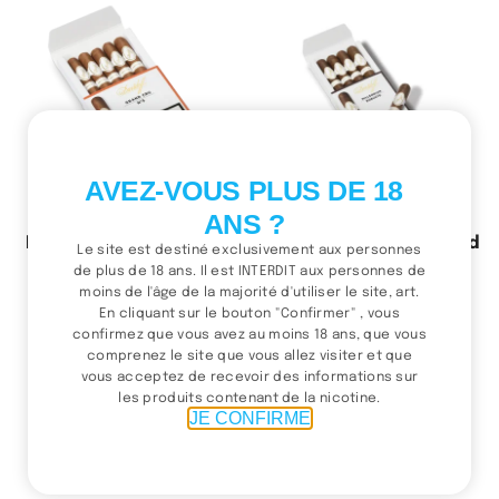
AVEZ-VOUS PLUS DE 18
ANS ?
Davidoff Grand Cru No. 5
Davidoff Millennium Blend
Le site est destiné exclusivement aux personnes
Robusto
de plus de 18 ans. Il est INTERDIT aux personnes de
210.00
د.م.
Ajouter au panier
moins de l'âge de la majorité d'utiliser le site, art.
370.00
د.م.
En cliquant sur le bouton "Confirmer" , vous
Ajouter au panier
confirmez que vous avez au moins 18 ans, que vous
comprenez le site que vous allez visiter et que
vous acceptez de recevoir des informations sur
les produits contenant de la nicotine.
(1 / 4)
JE CONFIRME