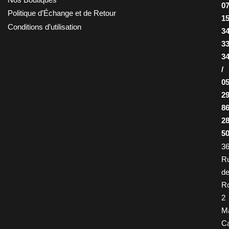
0
Politique d’Échange et de Retour
1
Conditions d’utilisation
3
3
3
/
0
2
8
2
5
36
R
d
R
2
M
Ca