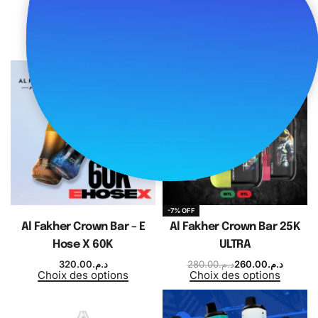
Geekvape
70.00
د.م.
Ajouter au panier
1,500.00
د.م.
Choix des options
-7% OFF
Al Fakher Crown Bar – E
Al Fakher Crown Bar 25K
Hose X 60K
ULTRA
320.00
د.م.
280.00
د.م.
260.00
د.م.
Choix des options
Choix des options