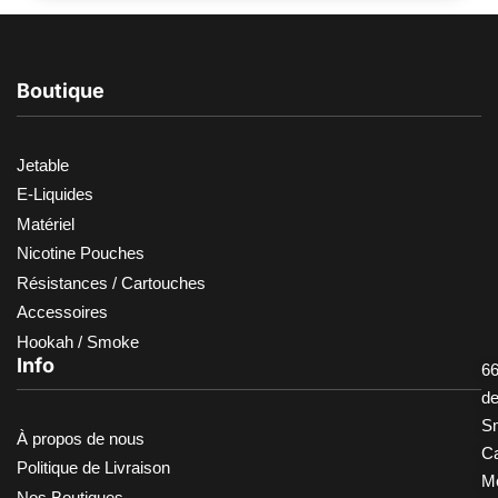
Boutique
Jetable
E-Liquides
Matériel
Nicotine Pouches
Résistances / Cartouches
Accessoires
Hookah / Smoke
Info
66
d
S
À propos de nous
Ca
Politique de Livraison
M
Nos Boutiques