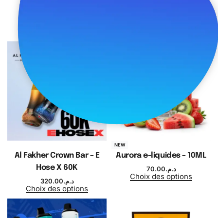
Geekvape
70.00
د.م.
Ajouter au panier
1,500.00
د.م.
Choix des options
NEW
Al Fakher Crown Bar – E
Aurora e-liquides – 10ML
Hose X 60K
70.00
د.م.
Choix des options
320.00
د.م.
Choix des options