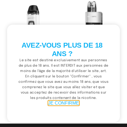
AVEZ-VOUS PLUS DE 18
ANS ?
Le site est destiné exclusivement aux personnes
Digi Pro – Geekvape
Digi-Q Vista – Geekvape
de plus de 18 ans. Il est INTERDIT aux personnes de
650.00
د.م.
600.00
د.م.
moins de l'âge de la majorité d'utiliser le site, art.
Choix des options
Choix des options
En cliquant sur le bouton "Confirmer" , vous
confirmez que vous avez au moins 18 ans, que vous
comprenez le site que vous allez visiter et que
vous acceptez de recevoir des informations sur
les produits contenant de la nicotine.
(1 / 4)
JE CONFIRME