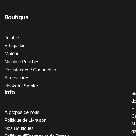
Boutique
Jetable
E-Liquides
Matériel
Nicotine Pouches
Résistances / Cartouches
Accessoires
Hookah / Smoke
Info
66
d
S
À propos de nous
Ca
Politique de Livraison
M
Nos Boutiques
0