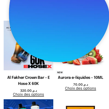
Geekvape
70.00
د.م.
Ajouter au panier
1,500.00
د.م.
Choix des options
NEW
Al Fakher Crown Bar – E
Aurora e-liquides – 10ML
Hose X 60K
70.00
د.م.
Choix des options
320.00
د.م.
Choix des options