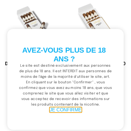
AVEZ-VOUS PLUS DE 18
ANS ?
Davidoff Millennium Blend
Davidoff Signature – 6000
Le site est destiné exclusivement aux personnes
Robusto
de plus de 18 ans. Il est INTERDIT aux personnes de
335.00
د.م.
Ajouter au panier
moins de l'âge de la majorité d'utiliser le site, art.
370.00
د.م.
En cliquant sur le bouton "Confirmer" , vous
Ajouter au panier
confirmez que vous avez au moins 18 ans, que vous
comprenez le site que vous allez visiter et que
vous acceptez de recevoir des informations sur
les produits contenant de la nicotine.
(1 / 4)
JE CONFIRME