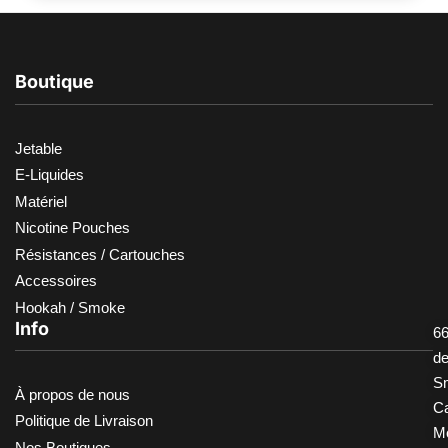
Boutique
Jetable
E-Liquides
Matériel
Nicotine Pouches
Résistances / Cartouches
Accessoires
Hookah / Smoke
Info
66
d
S
À propos de nous
Ca
Politique de Livraison
M
Nos Boutiques