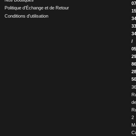
0
Politique d’Échange et de Retour
1
Conditions d’utilisation
3
3
3
/
0
2
8
2
5
36
R
d
R
2
M
Ca