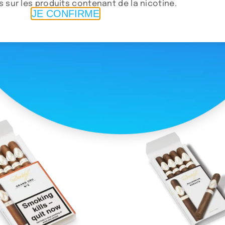
 sur les produits contenant de la nicotine.
JE CONFIRME
ho Corojo Gordo
Camacho Corojo To
210.00
د.م.
175.00
د.م.
uter au panier
Ajouter au panier