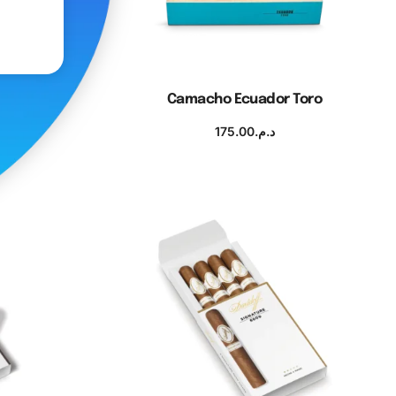
ro
Camacho Ecuador Toro
175.00
د.م.
Ajouter au panier