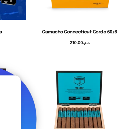
s
Camacho Connecticut Gordo 60/6
210.00
د.م.
s
Ajouter au panier