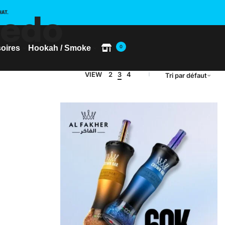
HAT.
pedo
oires
Hookah / Smoke
0
VIEW
2
3
4
Tri par défaut