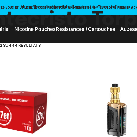
Home
/
Produits identifiés “Montecristo Torpedo”
VEZ-VOUS ET UTILISEZ LE CODE PROMO POUR UNE REMISE DE 10 % SUR VOTRE PREMIER AC
tecristo Tor
ériel
Nicotine Pouches
Résistances / Cartouches
Access
12 SUR 44 RÉSULTATS