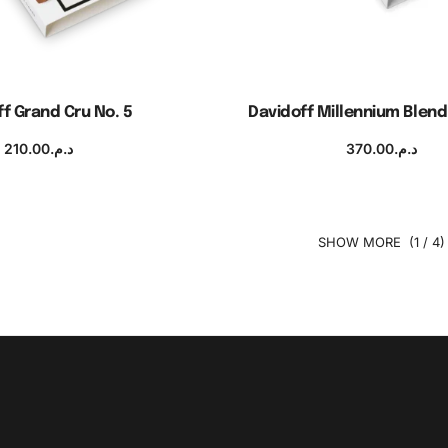
f Grand Cru No. 5
Davidoff Millennium Blen
210.00
د.م.
370.00
د.م.
uter au panier
Ajouter au panier
(1 / 4)