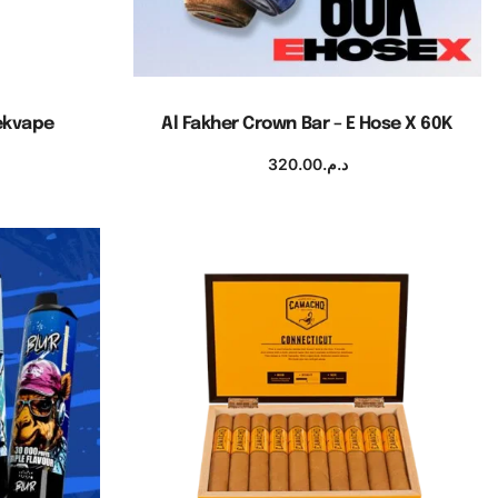
eekvape
Al Fakher Crown Bar – E Hose X 60K
320.00
د.م.
s
Choix des options