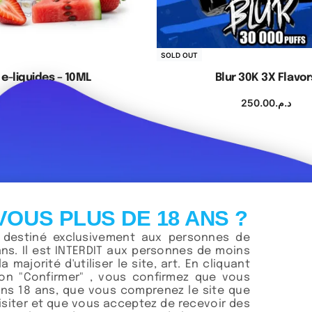
SOLD OUT
 e-liquides – 10ML
Blur 30K 3X Flavor
70.00
د.م.
250.00
د.م.
ix des options
Choix des option
VOUS PLUS DE 18 ANS ?
t destiné exclusivement aux personnes de
ans. Il est INTERDIT aux personnes de moins
la majorité d'utiliser le site, art. En cliquant
ton "Confirmer" , vous confirmez que vous
ns 18 ans, que vous comprenez le site que
visiter et que vous acceptez de recevoir des