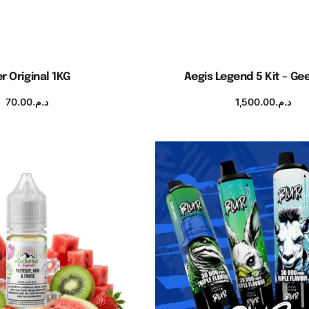
r Original 1KG
Aegis Legend 5 Kit – G
70.00
د.م.
1,500.00
د.م.
uter au panier
Choix des option